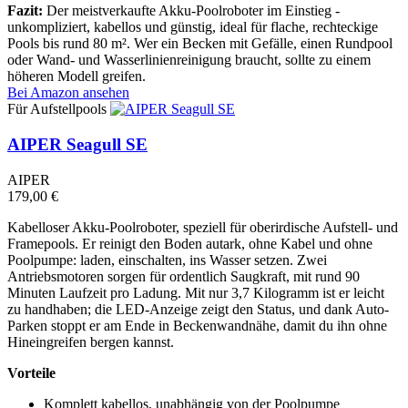
Fazit:
Der meistverkaufte Akku-Poolroboter im Einstieg -
unkompliziert, kabellos und günstig, ideal für flache, rechteckige
Pools bis rund 80 m². Wer ein Becken mit Gefälle, einen Rundpool
oder Wand- und Wasserlinienreinigung braucht, sollte zu einem
höheren Modell greifen.
Bei Amazon ansehen
Für Aufstellpools
AIPER Seagull SE
AIPER
179,00 €
Kabelloser Akku-Poolroboter, speziell für oberirdische Aufstell- und
Framepools. Er reinigt den Boden autark, ohne Kabel und ohne
Poolpumpe: laden, einschalten, ins Wasser setzen. Zwei
Antriebsmotoren sorgen für ordentlich Saugkraft, mit rund 90
Minuten Laufzeit pro Ladung. Mit nur 3,7 Kilogramm ist er leicht
zu handhaben; die LED-Anzeige zeigt den Status, und dank Auto-
Parken stoppt er am Ende in Beckenwandnähe, damit du ihn ohne
Hineingreifen bergen kannst.
Vorteile
Komplett kabellos, unabhängig von der Poolpumpe