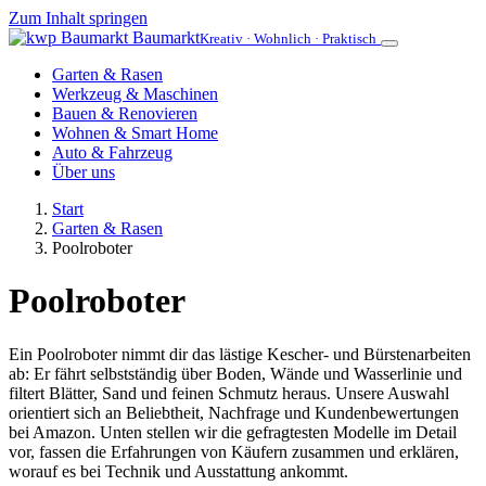
Zum Inhalt springen
Baumarkt
Kreativ · Wohnlich · Praktisch
Garten & Rasen
Werkzeug & Maschinen
Bauen & Renovieren
Wohnen & Smart Home
Auto & Fahrzeug
Über uns
Start
Garten & Rasen
Poolroboter
Poolroboter
Ein Poolroboter nimmt dir das lästige Kescher- und Bürstenarbeiten
ab: Er fährt selbstständig über Boden, Wände und Wasserlinie und
filtert Blätter, Sand und feinen Schmutz heraus. Unsere Auswahl
orientiert sich an Beliebtheit, Nachfrage und Kundenbewertungen
bei Amazon. Unten stellen wir die gefragtesten Modelle im Detail
vor, fassen die Erfahrungen von Käufern zusammen und erklären,
worauf es bei Technik und Ausstattung ankommt.