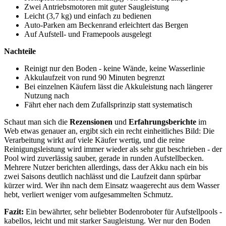
Zwei Antriebsmotoren mit guter Saugleistung
Leicht (3,7 kg) und einfach zu bedienen
Auto-Parken am Beckenrand erleichtert das Bergen
Auf Aufstell- und Framepools ausgelegt
Nachteile
Reinigt nur den Boden - keine Wände, keine Wasserlinie
Akkulaufzeit von rund 90 Minuten begrenzt
Bei einzelnen Käufern lässt die Akkuleistung nach längerer
Nutzung nach
Fährt eher nach dem Zufallsprinzip statt systematisch
Schaut man sich die
Rezensionen
und
Erfahrungsberichte
im
Web etwas genauer an, ergibt sich ein recht einheitliches Bild: Die
Verarbeitung wirkt auf viele Käufer wertig, und die reine
Reinigungsleistung wird immer wieder als sehr gut beschrieben - der
Pool wird zuverlässig sauber, gerade in runden Aufstellbecken.
Mehrere Nutzer berichten allerdings, dass der Akku nach ein bis
zwei Saisons deutlich nachlässt und die Laufzeit dann spürbar
kürzer wird. Wer ihn nach dem Einsatz waagerecht aus dem Wasser
hebt, verliert weniger vom aufgesammelten Schmutz.
Fazit:
Ein bewährter, sehr beliebter Bodenroboter für Aufstellpools -
kabellos, leicht und mit starker Saugleistung. Wer nur den Boden