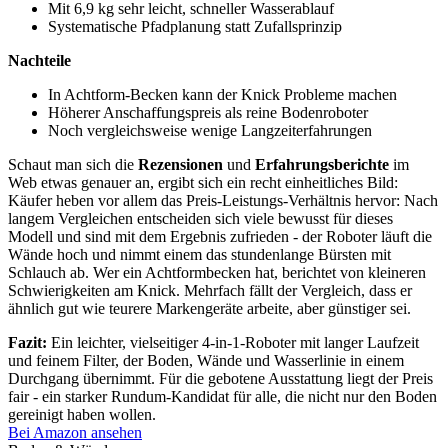
Mit 6,9 kg sehr leicht, schneller Wasserablauf
Systematische Pfadplanung statt Zufallsprinzip
Nachteile
In Achtform-Becken kann der Knick Probleme machen
Höherer Anschaffungspreis als reine Bodenroboter
Noch vergleichsweise wenige Langzeiterfahrungen
Schaut man sich die
Rezensionen
und
Erfahrungsberichte
im
Web etwas genauer an, ergibt sich ein recht einheitliches Bild:
Käufer heben vor allem das Preis-Leistungs-Verhältnis hervor: Nach
langem Vergleichen entscheiden sich viele bewusst für dieses
Modell und sind mit dem Ergebnis zufrieden - der Roboter läuft die
Wände hoch und nimmt einem das stundenlange Bürsten mit
Schlauch ab. Wer ein Achtformbecken hat, berichtet von kleineren
Schwierigkeiten am Knick. Mehrfach fällt der Vergleich, dass er
ähnlich gut wie teurere Markengeräte arbeite, aber günstiger sei.
Fazit:
Ein leichter, vielseitiger 4-in-1-Roboter mit langer Laufzeit
und feinem Filter, der Boden, Wände und Wasserlinie in einem
Durchgang übernimmt. Für die gebotene Ausstattung liegt der Preis
fair - ein starker Rundum-Kandidat für alle, die nicht nur den Boden
gereinigt haben wollen.
Bei Amazon ansehen