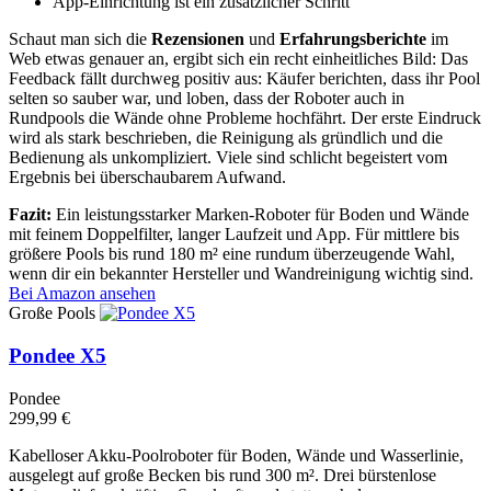
App-Einrichtung ist ein zusätzlicher Schritt
Schaut man sich die
Rezensionen
und
Erfahrungsberichte
im
Web etwas genauer an, ergibt sich ein recht einheitliches Bild: Das
Feedback fällt durchweg positiv aus: Käufer berichten, dass ihr Pool
selten so sauber war, und loben, dass der Roboter auch in
Rundpools die Wände ohne Probleme hochfährt. Der erste Eindruck
wird als stark beschrieben, die Reinigung als gründlich und die
Bedienung als unkompliziert. Viele sind schlicht begeistert vom
Ergebnis bei überschaubarem Aufwand.
Fazit:
Ein leistungsstarker Marken-Roboter für Boden und Wände
mit feinem Doppelfilter, langer Laufzeit und App. Für mittlere bis
größere Pools bis rund 180 m² eine rundum überzeugende Wahl,
wenn dir ein bekannter Hersteller und Wandreinigung wichtig sind.
Bei Amazon ansehen
Große Pools
Pondee X5
Pondee
299,99 €
Kabelloser Akku-Poolroboter für Boden, Wände und Wasserlinie,
ausgelegt auf große Becken bis rund 300 m². Drei bürstenlose