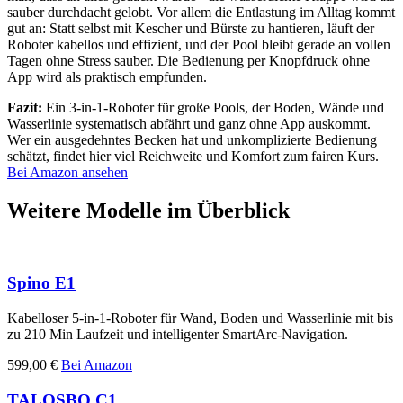
sauber durchdacht gelobt. Vor allem die Entlastung im Alltag kommt
gut an: Statt selbst mit Kescher und Bürste zu hantieren, läuft der
Roboter kabellos und effizient, und der Pool bleibt gerade an vollen
Tagen ohne Stress sauber. Die Bedienung per Knopfdruck ohne
App wird als praktisch empfunden.
Fazit:
Ein 3-in-1-Roboter für große Pools, der Boden, Wände und
Wasserlinie systematisch abfährt und ganz ohne App auskommt.
Wer ein ausgedehntes Becken hat und unkomplizierte Bedienung
schätzt, findet hier viel Reichweite und Komfort zum fairen Kurs.
Bei Amazon ansehen
Weitere Modelle im Überblick
Spino E1
Kabelloser 5-in-1-Roboter für Wand, Boden und Wasserlinie mit bis
zu 210 Min Laufzeit und intelligenter SmartArc-Navigation.
599,00 €
Bei Amazon
TALOSBO C1