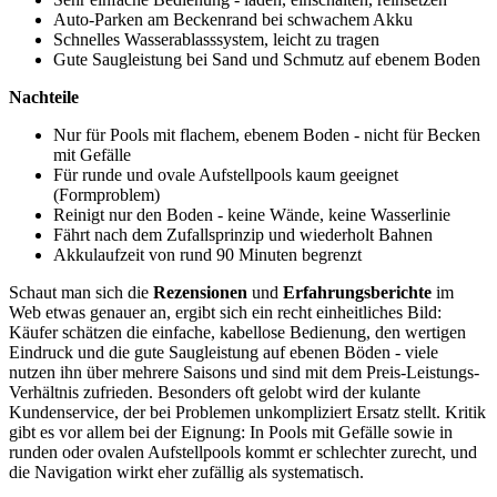
Auto-Parken am Beckenrand bei schwachem Akku
Schnelles Wasserablasssystem, leicht zu tragen
Gute Saugleistung bei Sand und Schmutz auf ebenem Boden
Nachteile
Nur für Pools mit flachem, ebenem Boden - nicht für Becken
mit Gefälle
Für runde und ovale Aufstellpools kaum geeignet
(Formproblem)
Reinigt nur den Boden - keine Wände, keine Wasserlinie
Fährt nach dem Zufallsprinzip und wiederholt Bahnen
Akkulaufzeit von rund 90 Minuten begrenzt
Schaut man sich die
Rezensionen
und
Erfahrungsberichte
im
Web etwas genauer an, ergibt sich ein recht einheitliches Bild:
Käufer schätzen die einfache, kabellose Bedienung, den wertigen
Eindruck und die gute Saugleistung auf ebenen Böden - viele
nutzen ihn über mehrere Saisons und sind mit dem Preis-Leistungs-
Verhältnis zufrieden. Besonders oft gelobt wird der kulante
Kundenservice, der bei Problemen unkompliziert Ersatz stellt. Kritik
gibt es vor allem bei der Eignung: In Pools mit Gefälle sowie in
runden oder ovalen Aufstellpools kommt er schlechter zurecht, und
die Navigation wirkt eher zufällig als systematisch.