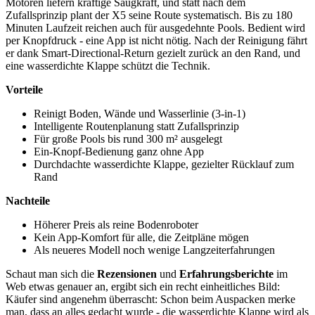
Motoren liefern kräftige Saugkraft, und statt nach dem
Zufallsprinzip plant der X5 seine Route systematisch. Bis zu 180
Minuten Laufzeit reichen auch für ausgedehnte Pools. Bedient wird
per Knopfdruck - eine App ist nicht nötig. Nach der Reinigung fährt
er dank Smart-Directional-Return gezielt zurück an den Rand, und
eine wasserdichte Klappe schützt die Technik.
Vorteile
Reinigt Boden, Wände und Wasserlinie (3-in-1)
Intelligente Routenplanung statt Zufallsprinzip
Für große Pools bis rund 300 m² ausgelegt
Ein-Knopf-Bedienung ganz ohne App
Durchdachte wasserdichte Klappe, gezielter Rücklauf zum
Rand
Nachteile
Höherer Preis als reine Bodenroboter
Kein App-Komfort für alle, die Zeitpläne mögen
Als neueres Modell noch wenige Langzeiterfahrungen
Schaut man sich die
Rezensionen
und
Erfahrungsberichte
im
Web etwas genauer an, ergibt sich ein recht einheitliches Bild:
Käufer sind angenehm überrascht: Schon beim Auspacken merke
man, dass an alles gedacht wurde - die wasserdichte Klappe wird als