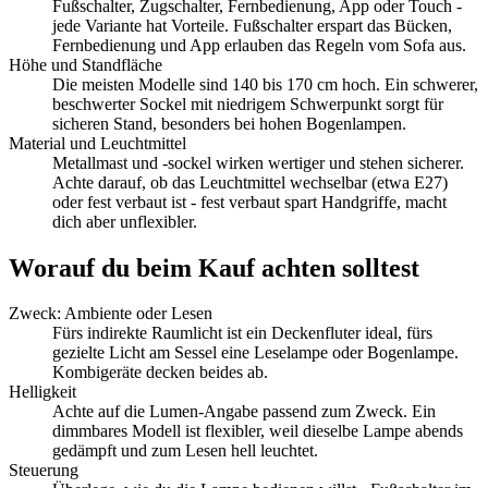
Fußschalter, Zugschalter, Fernbedienung, App oder Touch -
jede Variante hat Vorteile. Fußschalter erspart das Bücken,
Fernbedienung und App erlauben das Regeln vom Sofa aus.
Höhe und Standfläche
Die meisten Modelle sind 140 bis 170 cm hoch. Ein schwerer,
beschwerter Sockel mit niedrigem Schwerpunkt sorgt für
sicheren Stand, besonders bei hohen Bogenlampen.
Material und Leuchtmittel
Metallmast und -sockel wirken wertiger und stehen sicherer.
Achte darauf, ob das Leuchtmittel wechselbar (etwa E27)
oder fest verbaut ist - fest verbaut spart Handgriffe, macht
dich aber unflexibler.
Worauf du beim Kauf achten solltest
Zweck: Ambiente oder Lesen
Fürs indirekte Raumlicht ist ein Deckenfluter ideal, fürs
gezielte Licht am Sessel eine Leselampe oder Bogenlampe.
Kombigeräte decken beides ab.
Helligkeit
Achte auf die Lumen-Angabe passend zum Zweck. Ein
dimmbares Modell ist flexibler, weil dieselbe Lampe abends
gedämpft und zum Lesen hell leuchtet.
Steuerung